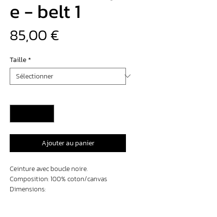
e - belt 1
Prix
85,00 €
Taille
*
Quantité
*
Ajouter au panier
Ceinture avec boucle noire.
Composition: 100% coton/canvas
Dimensions:
Largeur: 30 mm
Longueur: 130 cm