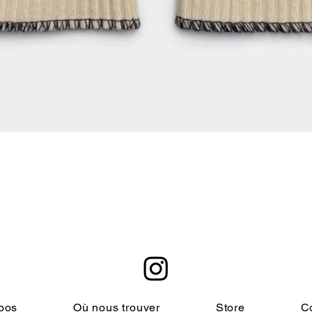
Aperçu rapide
pos
Où nous trouver
Store
C