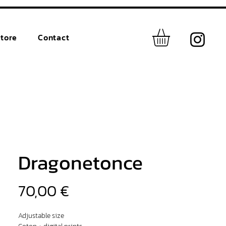
tore
Contact
Dragonetonce
Prix
70,00 €
Adjustable size