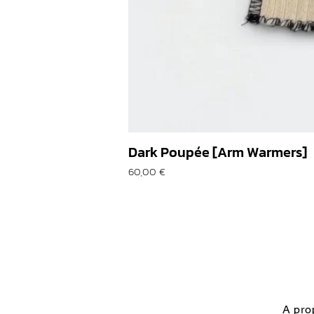
Dark Poupée [Arm Warmers]
Prix
60,00 €
A pro