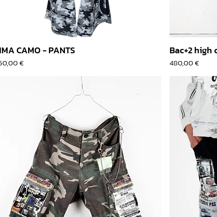
MA CAMO - PANTS
Bac+2 high 
rix
Prix
50,00 €
480,00 €