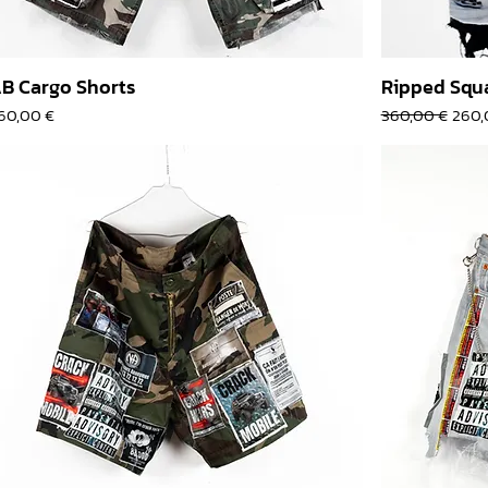
B Cargo Shorts
Ripped Squ
rix
Prix original
Prix
60,00 €
360,00 €
260,