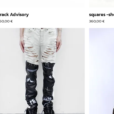
rack Advisory
squares -sh
rix
Prix
60,00 €
360,00 €