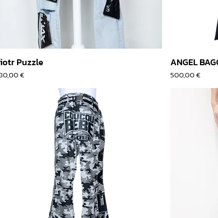
iotr Puzzle
ANGEL BAG
rix
Prix
80,00 €
500,00 €