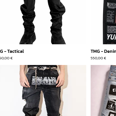
G - Tactical
TMG - Deni
rix
Prix
50,00 €
550,00 €