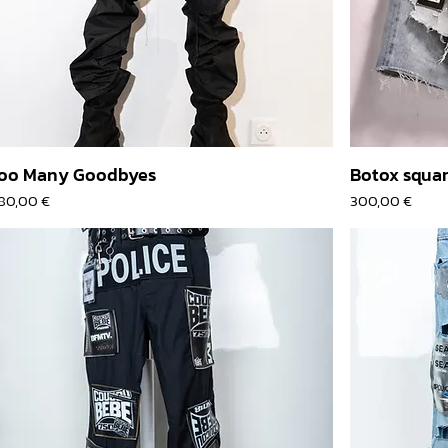
oo Many Goodbyes
Botox squar
rix
Prix
80,00 €
300,00 €