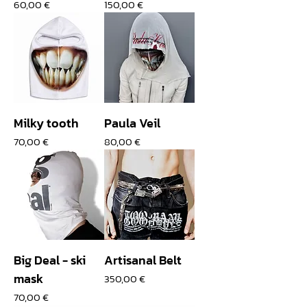
Prix
Prix
60,00 €
150,00 €
Milky tooth
Paula Veil
Prix
Prix
70,00 €
80,00 €
Big Deal - ski
Artisanal Belt
mask
Prix
350,00 €
Prix
70,00 €