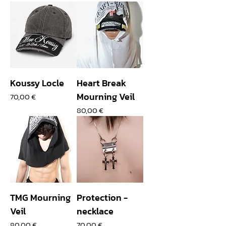
Koussy Locle
Heart Break
Mourning Veil
Prix
70,00 €
Prix
80,00 €
TMG Mourning
Protection -
Veil
necklace
Prix
Prix
80,00 €
70,00 €