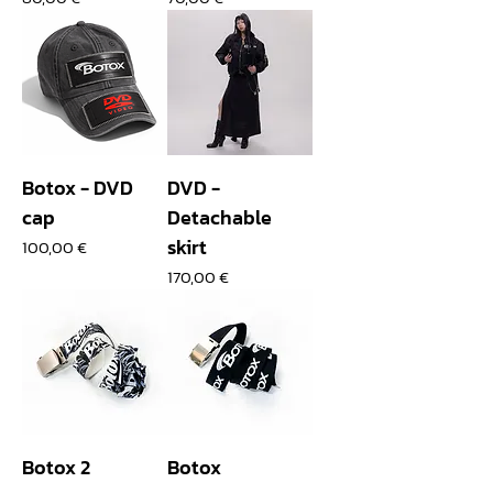
Botox - DVD
DVD -
cap
Detachable
skirt
Prix
100,00 €
Prix
170,00 €
Botox 2
Botox