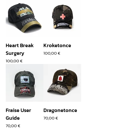
Heart Break
Kroketonce
Surgery
Prix
100,00 €
Prix
100,00 €
Fraise User
Dragonetonce
Guide
Prix
70,00 €
Prix
70,00 €