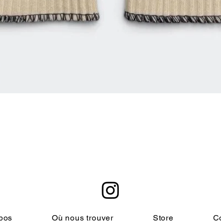
Aperçu rapide
pos
Où nous trouver
Store
C