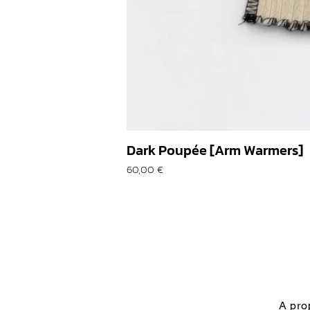
Dark Poupée [Arm Warmers]
Prix
60,00 €
A pro