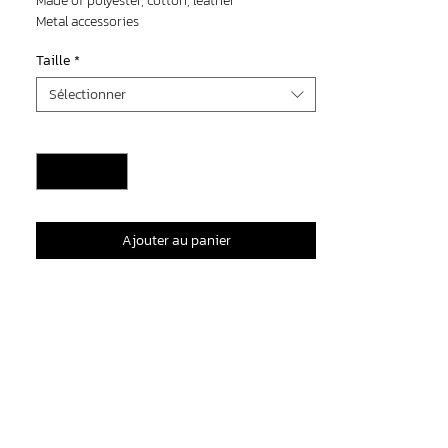
Made of polyester, cotton, leather
Metal accessories
Digital prints
Taille
*
Sélectionner
Quantité
*
Ajouter au panier