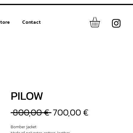
tore
Contact
PILOW
Prix
Prix
 800,00 € 
700,00 €
original
promotionn
Bomber jacket