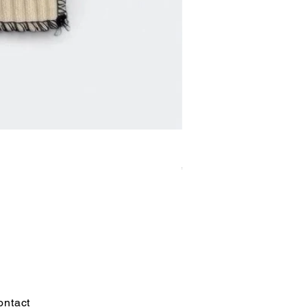
Fwe Fwe [gloves]
價格
€150.00
ontact