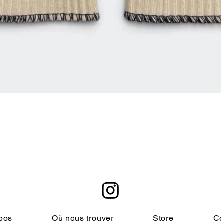
快速瀏覽
pos
Où nous trouver
Store
C