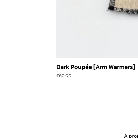
Dark Poupée [Arm Warmers]
價格
€60.00
A pro