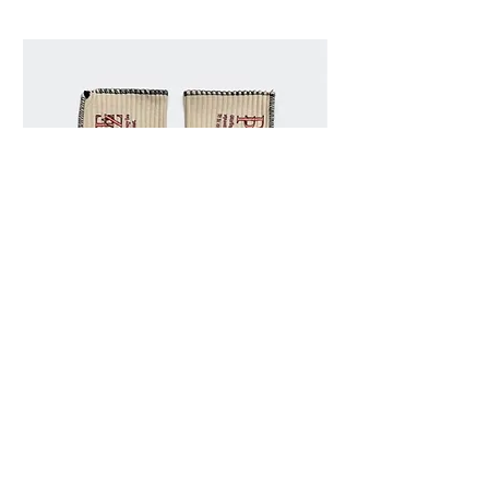
Dark Poupée [Arm Warmers]
Fwe Fwe [gloves
價格
價格
€60.00
€150.00