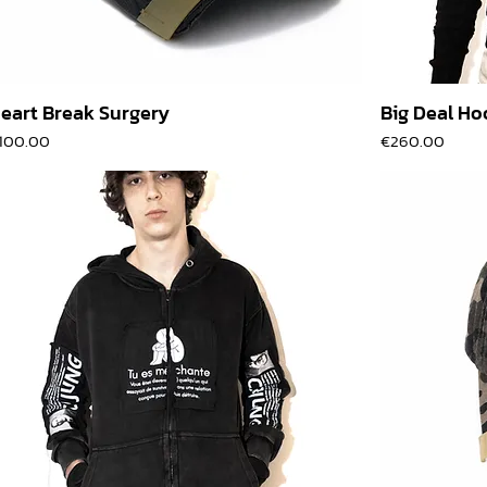
eart Break Surgery
Big Deal Ho
價格
價格
100.00
€260.00