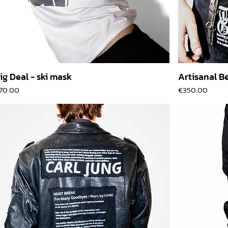
ig Deal - ski mask
Artisanal Be
價格
價格
70.00
€350.00