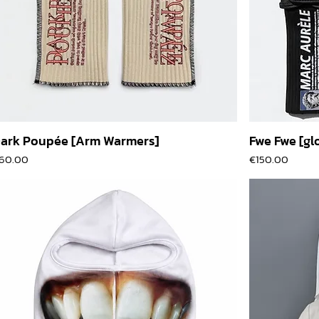
ark Poupée [Arm Warmers]
Fwe Fwe [gl
價格
價格
60.00
€150.00