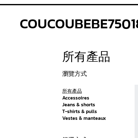
COUCOUBEBE7501
所有產品
瀏覽方式
所有產品
Accessoires
Jeans & shorts
T-shirts & pulls
Vestes & manteaux