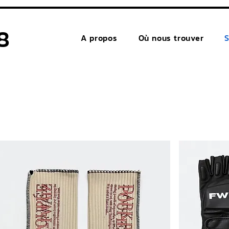
8
A propos
Où nous trouver
S