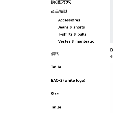
篩選方式
產品類型
Accessoires
Jeans & shorts
T-shirts & pulls
Vestes & manteaux
D
價格
€
Taille
€0
€1,450
BAC+2 (white logo)
Bac+2 (white logo)
Size
Grey leather
3XL
Skidrow (red logo)
Taille
L