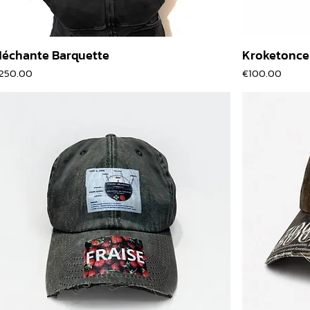
échante Barquette
Kroketonce
價格
價格
250.00
€100.00