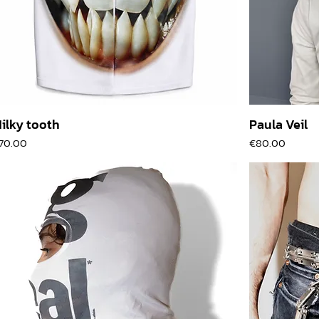
ilky tooth
Paula Veil
價格
價格
70.00
€80.00