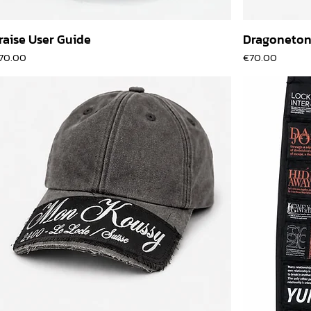
raise User Guide
Dragoneton
價格
價格
70.00
€70.00