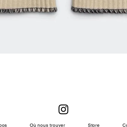
Aperçu rapide
pos
Où nous trouver
Store
C