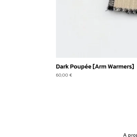
Dark Poupée [Arm Warmers]
Prix
60,00 €
A pro