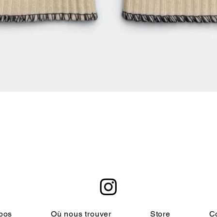
Aperçu rapide
pos
Où nous trouver
Store
C