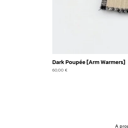
Dark Poupée [Arm Warmers]
Prix
60,00 €
A pro