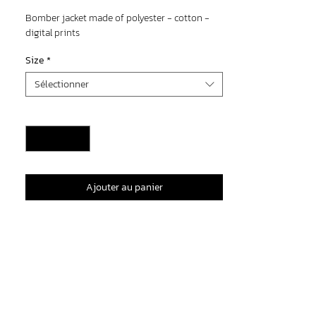
Bomber jacket made of polyester - cotton -
digital prints
Size
*
Sélectionner
Quantité
*
Ajouter au panier