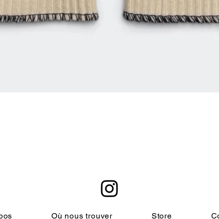
Aperçu rapide
pos
Où nous trouver
Store
C