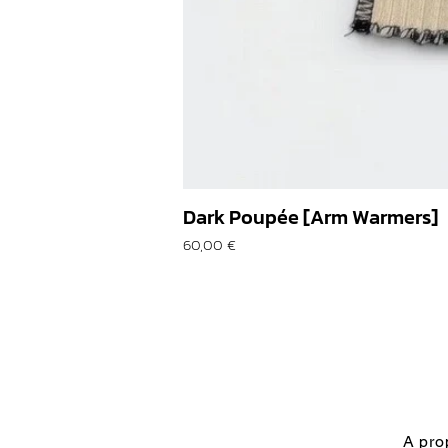
Dark Poupée [Arm Warmers]
Prix
60,00 €
A pro