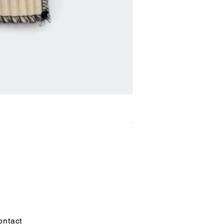
Fwe Fwe [gloves]
價格
€150.00
ontact