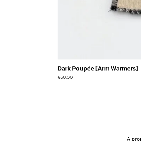
Dark Poupée [Arm Warmers]
價格
€60.00
A pro