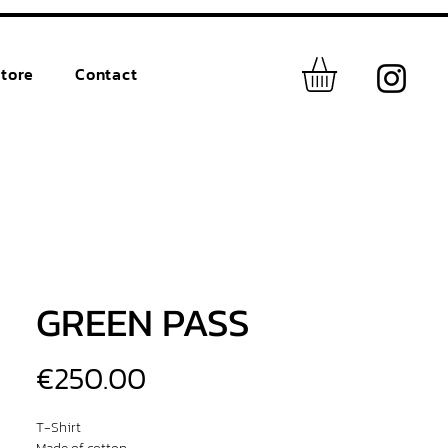
tore
Contact
GREEN PASS
價
€250.00
格
T-Shirt