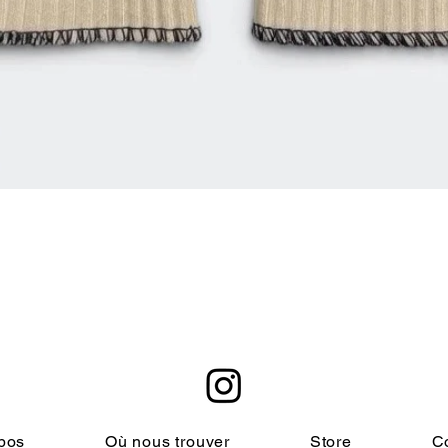
快速瀏覽
pos
Où nous trouver
Store
C