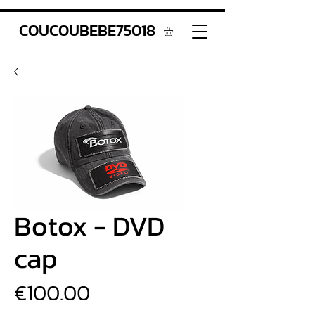
COUCOUBEBE75018
Botox - DVD
cap
價
€100.00