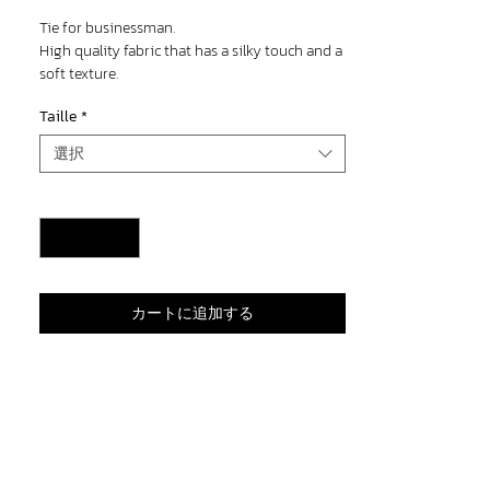
格
Tie for businessman.
High quality fabric that has a silky touch and a
soft texture.
Cravate pour homme d’affaires.
Taille
*
Tissu de haute qualité qui a un toucher soyeux
et une texture douce.
選択
数量
*
カートに追加する