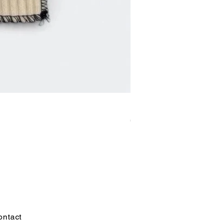
Fwe Fwe [gloves]
価格
€150.00
ontact