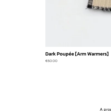
Dark Poupée [Arm Warmers]
価格
€60.00
A pro