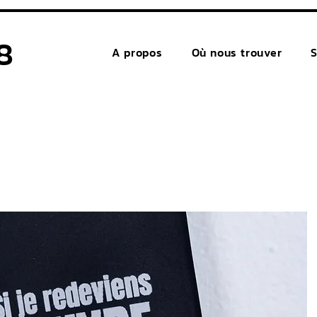
8
A propos
Où nous trouver
S