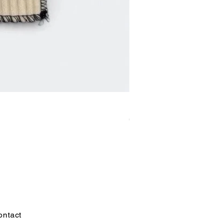
Fwe Fwe [gloves]
価格
€150.00
ontact