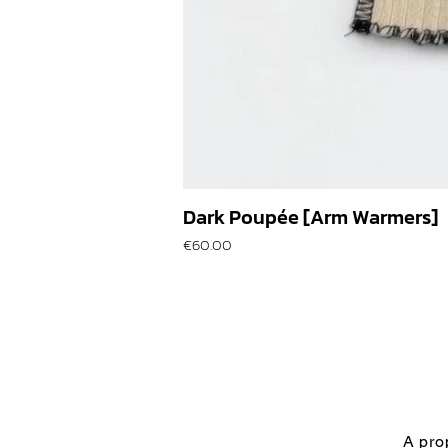
Dark Poupée [Arm Warmers]
価格
€60.00
A pro