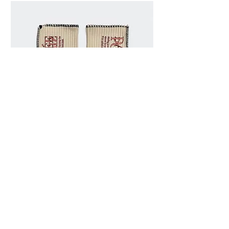
Dark Poupée [Arm Warmers]
Fwe Fwe [gloves
価格
価格
€60.00
€150.00