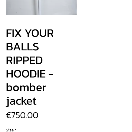
FIX YOUR
BALLS
RIPPED
HOODIE -
bomber
jacket
価
€750.00
格
Size
*